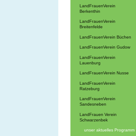
LandFrauenVerein
Berkenthin
LandFrauenVerein
Breitenfelde
LandFrauenVerein Büchen
LandFrauenVerein Gudow
LandFrauenVerein
Lauenburg
LandFrauenVerein Nusse
LandFrauenVerein
Ratzeburg
LandFrauenVerein
Sandesneben
LandFrauen Verein
Schwarzenbek
unser aktuelles Programm